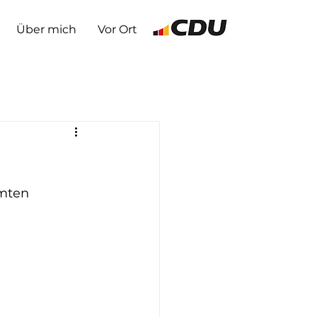
Über mich
Vor Ort
mten 