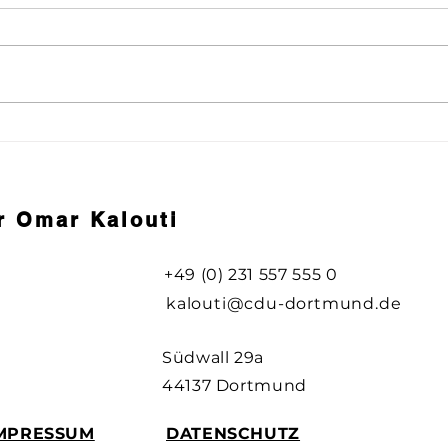
Pflaumenkirmes
Koh
r Omar Kalouti
+49 (0) 231 557 555 0
kalouti@cdu-dortmund.de
Südwall 29a
44137 Dortmund
MPRESSUM
DATENSCHUTZ