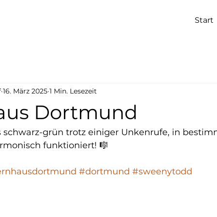
Start
f
16. März 2025
1 Min. Lesezeit
aus Dortmund
s schwarz-grün trotz einiger Unkenrufe, in bestim
monisch funktioniert! 🎼 
ernhausdortmund
#dortmund
#sweenytodd