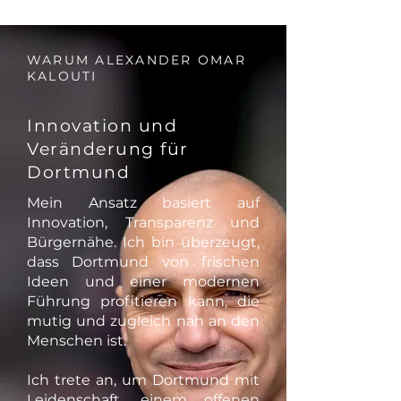
WARUM ALEXANDER OMAR
KALOUTI
Innovation und
Veränderung für
Dortmund
Mein Ansatz basiert auf
Innovation, Transparenz und
Bürgernähe. Ich bin überzeugt,
dass Dortmund von frischen
Ideen und einer modernen
Führung profitieren kann, die
mutig und zugleich nah an den
Menschen ist.
Ich trete an, um Dortmund mit
Leidenschaft, einem offenen