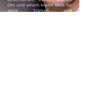
Ohr und einem klaren Blick für
seine Stärken und
Herausforderungen zu führen.
Gemeinsam können wir
Dortmund zu einer noch
lebenswerteren und
zukunftsfähigen Stadt machen.
Weiterlesen
Alexander Omar Kalouti
Telefon
+49 (0) 231 557 555 0
E-Mail
kalouti@cdu-
dortmund.de